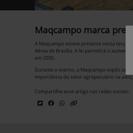
Maqcampo marca presen
A Maqcampo esteve presente nesta terça-fe
Aérea de Brasília. A lei permitirá o aumen
em 2030.
Durante o evento, a Maqcampo expôs uma c
importância do setor agropecuário na adoç
Compartilhe esse artigo nas redes sociais: