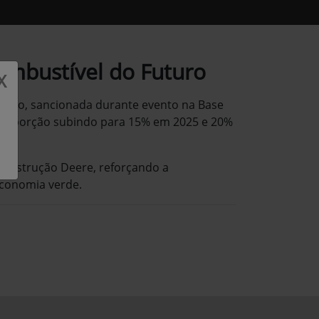
mbustível do Futuro
X
uturo, sancionada durante evento na Base
 a proporção subindo para 15% em 2025 e 20%
construção Deere, reforçando a
economia verde.