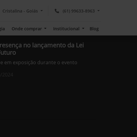
Cristalina - Goiás
(61) 99633-8963
gia
Onde comprar
Institucional
Blog
esença no lançamento da Lei
Futuro
e em exposição durante o evento
0/2024