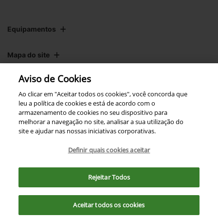
Equipamentos
Mapa do site
Aviso de Cookies
Política de privacidade
Ao clicar em "Aceitar todos os cookies", você concorda que
leu a política de cookies e está de acordo com o
armazenamento de cookies no seu dispositivo para
CNPJ: 00.970.771/0004-54
melhorar a navegação no site, analisar a sua utilização do
site e ajudar nas nossas iniciativas corporativas.
Definir quais cookies aceitar
No trânsito, enxergar o outro
Para otimizar sua experiência durante a navegação, fazemos uso de nossa
salva vidas.
política de cookies e para proteger seus dados pessoais respeitamos
Rejeitar Todos
nossa
política de privacidade
. Ao seguir com a navegação e visita você
concorda com nossas políticas.
Desenvolvido pela DEALERSPACE ® Direitos Reservados.
Aceitar todos os cookies
Aceitar
Recusar