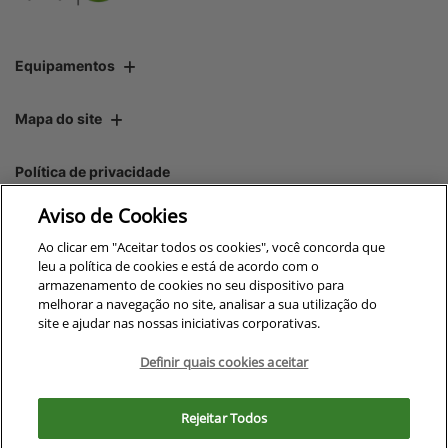
Equipamentos
Mapa do site
Política de privacidade
Aviso de Cookies
CNPJ: 00.970.771/0010-00
Ao clicar em "Aceitar todos os cookies", você concorda que
leu a política de cookies e está de acordo com o
armazenamento de cookies no seu dispositivo para
melhorar a navegação no site, analisar a sua utilização do
site e ajudar nas nossas iniciativas corporativas.
No trânsito, enxergar o outro
salva vidas.
Definir quais cookies aceitar
Para otimizar sua experiência durante a navegação, fazemos uso de nossa
política de cookies e para proteger seus dados pessoais respeitamos
Rejeitar Todos
nossa
política de privacidade
Desenvolvido pela DEALERSPACE ® Direitos Reservados.
. Ao seguir com a navegação e visita você
concorda com nossas políticas.