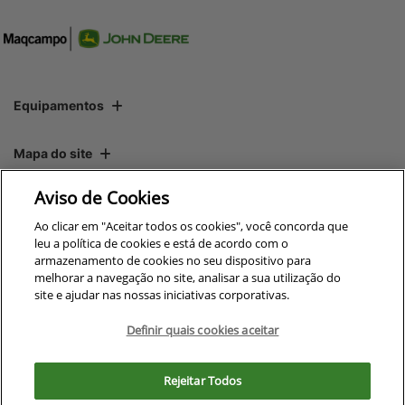
Equipamentos
Mapa do site
Aviso de Cookies
Política de privacidade
Ao clicar em "Aceitar todos os cookies", você concorda que
leu a política de cookies e está de acordo com o
armazenamento de cookies no seu dispositivo para
CNPJ: 00.970.771/0010-00
melhorar a navegação no site, analisar a sua utilização do
site e ajudar nas nossas iniciativas corporativas.
Definir quais cookies aceitar
No trânsito, enxergar o outro
Para otimizar sua experiência durante a navegação, fazemos uso de nossa
salva vidas.
política de cookies e para proteger seus dados pessoais respeitamos
Rejeitar Todos
nossa
política de privacidade
. Ao seguir com a navegação e visita você
concorda com nossas políticas.