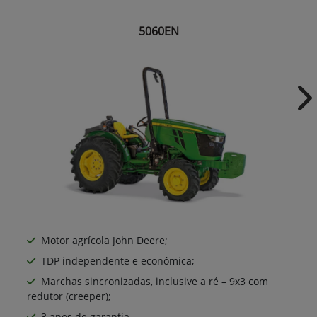
5060EN
Ne
Motor agrícola John Deere;
TDP independente e econômica;
Marchas sincronizadas, inclusive a ré – 9x3 com
redutor (creeper);
3 anos de garantia