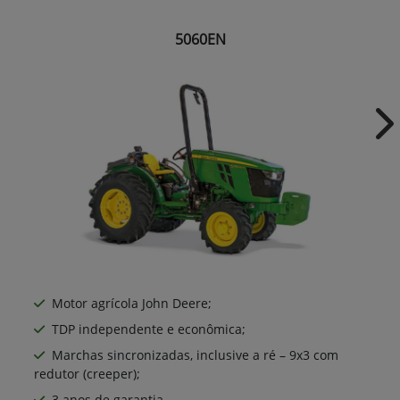
5060EN
Ne
Motor agrícola John Deere;
TDP independente e econômica;
Marchas sincronizadas, inclusive a ré – 9x3 com
redutor (creeper);
3 anos de garantia