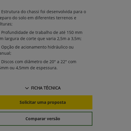
Estrutura 
Estrutura do chassi foi desenvolvida para o
preparo do so
eparo do solo em diferentes terrenos e
culturas;
lturas;
Profundida
Profundidade de trabalho de até 150 mm
com largura de
m largura de corte que varia 2,5m a 3,5m;
Ganho de 
Opção de acionamento hidráulico ou
melhor acabam
nual;
Discos com
Discos com diâmetro de 20" a 22" com
3,5mm ou 4,5
5mm ou 4,5mm de espessura.
FICHA TÉCNICA
S
Solicitar uma proposta
Comparar versão