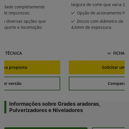
largura de corte que varia 2,
bilidade completamente
a de impurezas;
Opção de acionamento hid
com diversas opções que
Discos com diâmetro de 2
ansporte e locomoção;
4,5mm de espessura.
HA TÉCNICA
FICHA T
r uma proposta
Solicitar uma
rar versão
Comparar 
Informações sobre Grades aradoras,
Pulverizadores e Niveladores