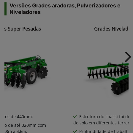
Versões Grades aradoras, Pulverizadores e
Niveladores
ras Super Pesadas
Grades Nivelador
Ne
iscos de 440mm​;
Estrutura do chassi foi de
do solo em diferentes terreno
alho de até 320mm com
a 3,8m a 4,6m;
Profundidade de trabalho