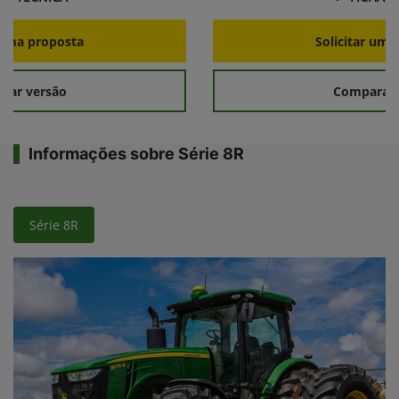
r uma proposta
Solicitar uma
rar versão
Comparar 
Informações sobre Série 8R
Série 8R