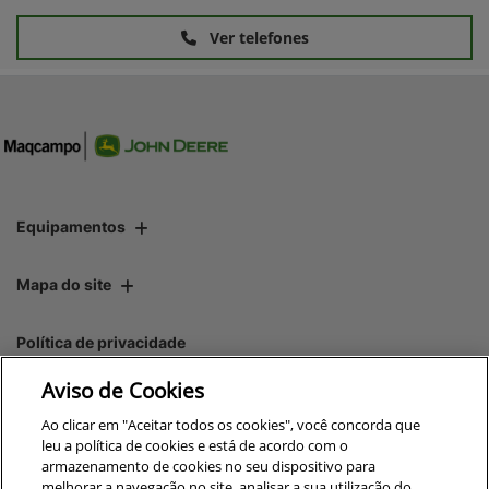
Ver telefones
Equipamentos
Mapa do site
Política de privacidade
Aviso de Cookies
CNPJ: 00.970.771/0015-07
Ao clicar em "Aceitar todos os cookies", você concorda que
leu a política de cookies e está de acordo com o
armazenamento de cookies no seu dispositivo para
melhorar a navegação no site, analisar a sua utilização do