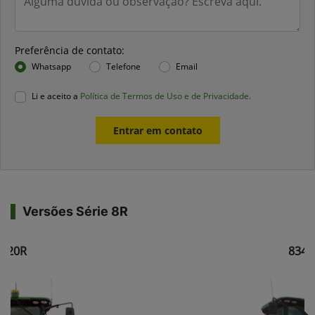
Preferência de contato:
Whatsapp
Telefone
Email
Li e aceito a
Política de Termos de Uso e de Privacidade.
Entrar em contato
Versões Série 8R
8320R
8345