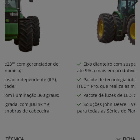
Ne
nte e23™ com gerenciador de
Eixo dianteiro com suspens
econômico;
até 9% a mais em produtivida
spensão independente (ILS),
Pacote de tecnologia integ
ividade;
iTEC™ Pro, que realiza as ma
D, com iluminação 360 graus;
Pacote de luzes de LED, co
integrada, com JDLink™ e
Soluções John Deere – Ver
s manobras de cabeceira.
para todas as Séries de Plant
HA TÉCNICA
FICHA T