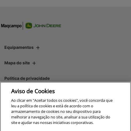
Equipamentos
Mapa do site
Política de privacidade
Aviso de Cookies
CNPJ: 00.970.771/0015-07
Ao clicar em "Aceitar todos os cookies", você concorda que
leu a política de cookies e está de acordo com o
armazenamento de cookies no seu dispositivo para
melhorar a navegação no site, analisar a sua utilização do
site e ajudar nas nossas iniciativas corporativas.
No trânsito, enxergar o outro