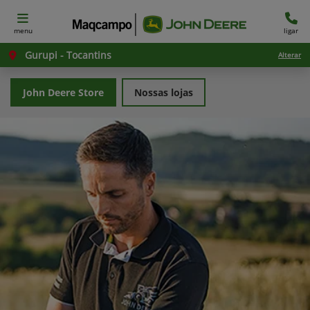
menu
ligar
Gurupi - Tocantins
Alterar
John Deere Store
Nossas lojas