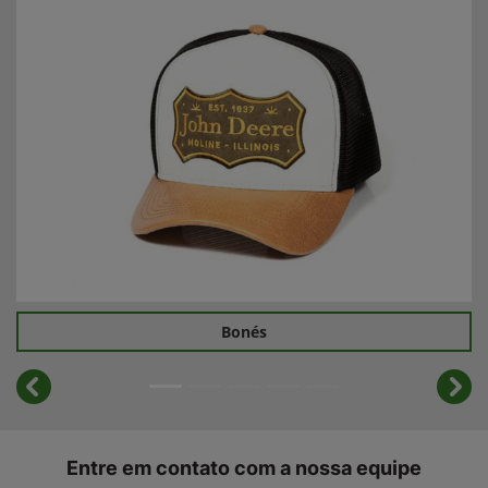
Bonés
templates.template-01.components.carousel.texts.cont
temp
Entre em contato com a nossa equipe