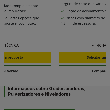
largura de corte que varia 2,
bilidade completamente
a de impurezas;
Opção de acionamento hid
com diversas opções que
Discos com diâmetro de 2
ansporte e locomoção;
4,5mm de espessura.
HA TÉCNICA
FICHA T
r uma proposta
Solicitar uma
rar versão
Comparar 
Informações sobre Grades aradoras,
Pulverizadores e Niveladores