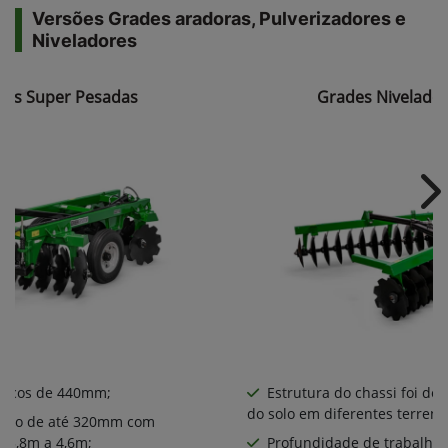
Versões Grades aradoras, Pulverizadores e
Niveladores
ras Super Pesadas
Grades Nivelador
Ne
iscos de 440mm​;
Estrutura do chassi foi de
do solo em diferentes terreno
alho de até 320mm com
a 3,8m a 4,6m;
Profundidade de trabalho