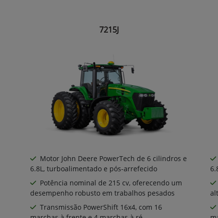
7215J
Motor John Deere PowerTech de 6 cilindros e
6.8L, turboalimentado e pós-arrefecido
6.
Potência nominal de 215 cv, oferecendo um
desempenho robusto em trabalhos pesados
al
Transmissão PowerShift 16x4, com 16
marchas à frente e 4 marchas à ré
ma