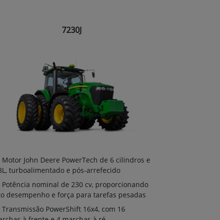
7230J
Motor John Deere PowerTech de 6 cilindros e
8L, turboalimentado e pós-arrefecido
Potência nominal de 230 cv, proporcionando
to desempenho e força para tarefas pesadas
Transmissão PowerShift 16x4, com 16
rchas à frente e 4 marchas à ré