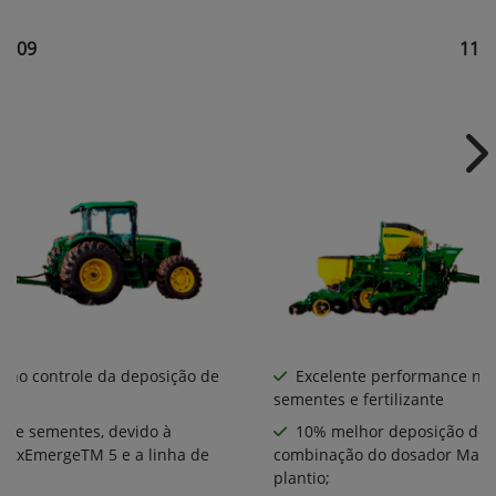
1109
111
Ne
 no controle da deposição de
Excelente performance no 
sementes e fertilizante
 de sementes, devido à
10% melhor deposição de 
MaxEmergeTM 5 e a linha de
combinação do dosador MaxE
plantio;