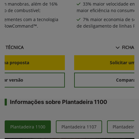
 em manobras, além de 16%
33% maior velocidade em 
umo de combustível;
maior eficiência no consumo 
 sementes com a tecnologia
7% maior economia de sem
has RowCommand™.
de desligamento de linhas
HA TÉCNICA
FICHA T
r uma proposta
Solicitar uma
rar versão
Comparar 
Informações sobre Plantadeira 1100
Plantadeira 1100
Plantadeira 1107
Plantadeira 