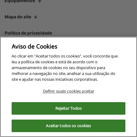
Equipamentos
Mapa do site
Política de privacidade
Aviso de Cookies
CNPJ: 00.970.771/0009-69
Ao clicar em "Aceitar todos os cookies", você concorda que
leu a política de cookies e está de acordo com o
armazenamento de cookies no seu dispositivo para
melhorar a navegação no site, analisar a sua utilização do
site e ajudar nas nossas iniciativas corporativas.
No trânsito, enxergar o outro
salva vidas.
Definir quais cookies aceitar
Para otimizar sua experiência durante a navegação, fazemos uso de nossa
política de cookies e para proteger seus dados pessoais respeitamos
Rejeitar Todos
nossa
política de privacidade
Desenvolvido pela DEALERSPACE ® Direitos Reservados.
. Ao seguir com a navegação e visita você
concorda com nossas políticas.
Aceitar todos os cookies
Exercise Your Rights
Aceitar
Recusar
OneTrust
Powered by