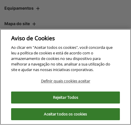
Equipamentos
Mapa do site
Aviso de Cookies
Política de privacidade
Ao clicar em "Aceitar todos os cookies", você concorda que
leu a política de cookies e está de acordo com o
armazenamento de cookies no seu dispositivo para
CNPJ: 00.970.771/0009-69
melhorar a navegação no site, analisar a sua utilização do
site e ajudar nas nossas iniciativas corporativas.
Definir quais cookies aceitar
No trânsito, enxergar o outro
Para otimizar sua experiência durante a navegação, fazemos uso de nossa
salva vidas.
política de cookies e para proteger seus dados pessoais respeitamos
Rejeitar Todos
nossa
política de privacidade
. Ao seguir com a navegação e visita você
concorda com nossas políticas.
Desenvolvido pela DEALERSPACE ® Direitos Reservados.
Aceitar todos os cookies
Aceitar
Recusar
Exercise Your Rights