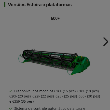
Versões Esteira e plataformas
600F
Ne
Disponível nos modelos 616F (16 pés), 618F (18 pés),
620F (20 pés), 622F (22 pés), 625F (25 pés), 630F (30 pés)
e 635F (35 pés);
Sistema de controle automático de altura e