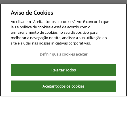
Aviso de Cookies
Equipamentos
Ao clicar em "Aceitar todos os cookies", você concorda que
leu a política de cookies e está de acordo com o
Mapa do site
armazenamento de cookies no seu dispositivo para
melhorar a navegação no site, analisar a sua utilização do
site e ajudar nas nossas iniciativas corporativas.
Política de privacidade
Definir quais cookies aceitar
Para otimizar sua experiência durante a navegação, fazemos uso de nossa
CNPJ: 00.970.771/0009-69
política de cookies e para proteger seus dados pessoais respeitamos
Rejeitar Todos
nossa
política de privacidade
. Ao seguir com a navegação e visita você
concorda com nossas políticas.
Aceitar todos os cookies
Aceitar
Recusar
No trânsito, enxergar o outro
salva vidas.
Desenvolvido pela DEALERSPACE ® Direitos Reservados.