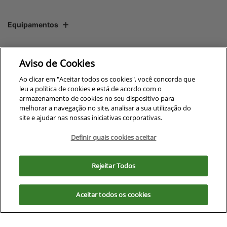
Equipamentos
Mapa do site
Aviso de Cookies
Política de privacidade
Ao clicar em "Aceitar todos os cookies", você concorda que
leu a política de cookies e está de acordo com o
armazenamento de cookies no seu dispositivo para
melhorar a navegação no site, analisar a sua utilização do
CNPJ: 00.970.771/0006-16
site e ajudar nas nossas iniciativas corporativas.
Definir quais cookies aceitar
Para otimizar sua experiência durante a navegação, fazemos uso de nossa
No trânsito, enxergar o outro
política de cookies e para proteger seus dados pessoais respeitamos
Rejeitar Todos
salva vidas.
nossa
política de privacidade
. Ao seguir com a navegação e visita você
concorda com nossas políticas.
Aceitar todos os cookies
Aceitar
Recusar
Desenvolvido pela DEALERSPACE ® Direitos Reservados.