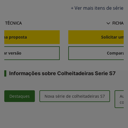
ie
+ Ver mais itens de série
HA TÉCNICA
FICHA T
r uma proposta
Solicitar uma
rar versão
Comparar 
Informações sobre Colheitadeiras Serie S7
Destaques
Nova série de colheitadeiras S7
Aum
colh