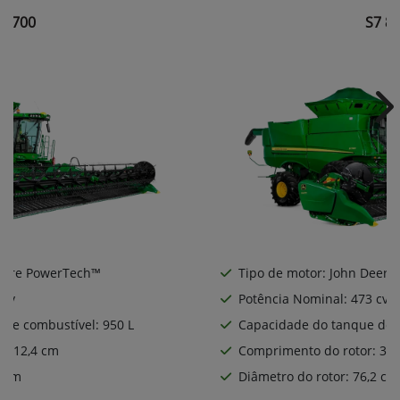
7 700
S7 8
Ne
Deere PowerTech™
Tipo de motor: John Deere
 cv
Potência Nominal: 473 cv
de combustível: 950 L
Capacidade do tanque de c
: 312,4 cm
Comprimento do rotor: 312
2 cm
Diâmetro do rotor: 76,2 cm