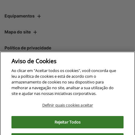
Equipamentos
Mapa do site
Aviso de Cookies
Política de privacidade
Ao clicar em "Aceitar todos os cookies", você concorda que
leu a política de cookies e está de acordo com o
armazenamento de cookies no seu dispositivo para
CNPJ: 00.970.771/0006-16
melhorar a navegação no site, analisar a sua utilização do
site e ajudar nas nossas iniciativas corporativas.
Definir quais cookies aceitar
No trânsito, enxergar o outro
Para otimizar sua experiência durante a navegação, fazemos uso de nossa
salva vidas.
política de cookies e para proteger seus dados pessoais respeitamos
Rejeitar Todos
nossa
política de privacidade
. Ao seguir com a navegação e visita você
concorda com nossas políticas.