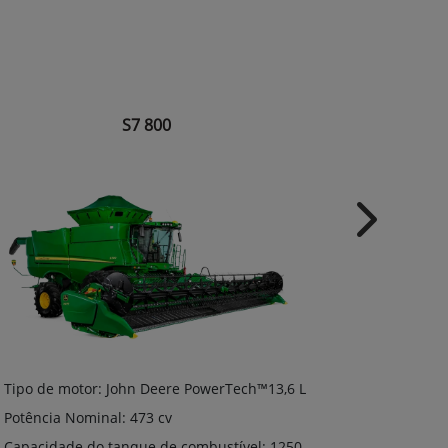
S7 800
Next
Tipo de motor: John Deere PowerTech™13,6 L
Tipo de mo
Potência Nominal: 473 cv
Potência N
Capacidade do tanque de combustível: 1250
Capacidade