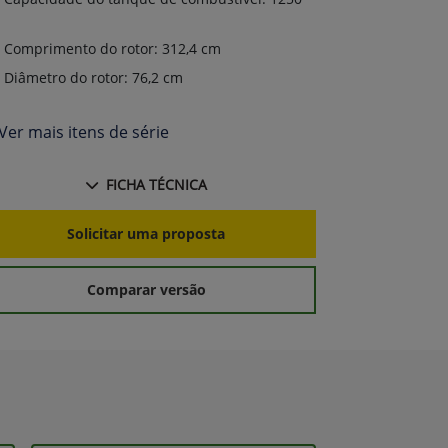
L
Comprimento do rotor: 312,4 cm
Compriment
Diâmetro do rotor: 76,2 cm
Diâmetro d
Ver mais itens de série
+ Ver mais i
FICHA TÉCNICA
Solicitar uma proposta
S
Comparar versão