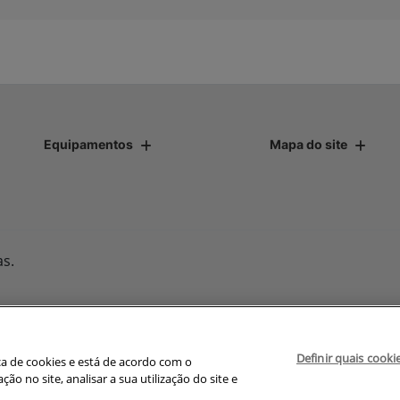
Equipamentos
Mapa do site
as.
Desenvolvido pela DEALERSPACE ® Direitos Reservados.
Definir quais cooki
avegação, fazemos uso de nossa política de cookies e para proteger
ica de cookies e está de acordo com o
olítica de privacidade
. Ao seguir com a navegação e visita você
 no site, analisar a sua utilização do site e