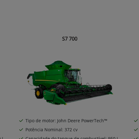
S7 700
Tipo de motor: John Deere PowerTech™
Potência Nominal: 372 cv
 L
Capacidade do tanque de combustível: 950 L