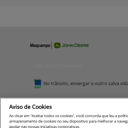
CNPJ: 00.970.771/0013-45
No trânsito, enxergar o outro salva vid
Aviso de Cookies
Para otimizar sua experiência durante a n
Ao clicar em "Aceitar todos os cookies", você concorda que leu a polít
seus dados pessoais respeitamos nossa
p
armazenamento de cookies no seu dispositivo para melhorar a navegação
Exercise Your Rights
concorda com nossas políticas.
ajudar nas nossas iniciativas corporativas.
OneTrust
Powered by