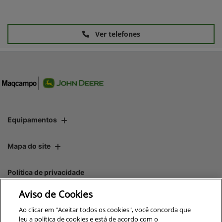
Ver telefones
Equipamentos
Mapa do site
Política de privacidade
Aviso de Cookies
CNPJ: 00.970.771/0013-45
Ao clicar em "Aceitar todos os cookies", você concorda que
leu a política de cookies e está de acordo com o