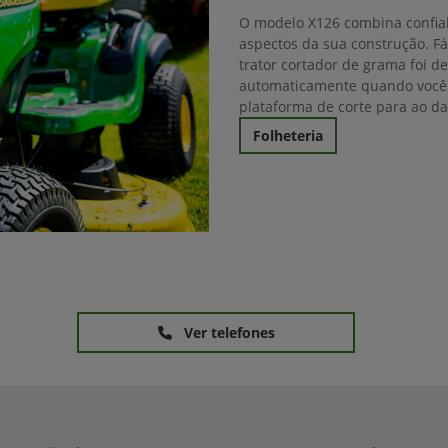
O modelo X126 combina confiab
aspectos da sua construção. Fáci
trator cortador de grama foi d
automaticamente quando você 
plataforma de corte para ao d
Folheteria
Ver telefones