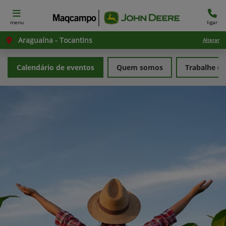
menu
ligar
Araguaína - Tocantins
Alterar
Calendário de eventos
Quem somos
Trabalhe c