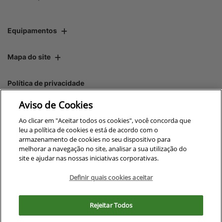
Equipamentos
Mapa do site
Política de privacidade
Aviso de Cookies
CNPJ: 00.970.771/0013-45
Ao clicar em "Aceitar todos os cookies", você concorda que
leu a política de cookies e está de acordo com o
armazenamento de cookies no seu dispositivo para
melhorar a navegação no site, analisar a sua utilização do
site e ajudar nas nossas iniciativas corporativas.
No trânsito, enxergar o outro
salva vidas.
Definir quais cookies aceitar
Para otimizar sua experiência durante a navegação, fazemos uso de nossa
política de cookies e para proteger seus dados pessoais respeitamos
Rejeitar Todos
nossa
política de privacidade
Desenvolvido pela DEALERSPACE ® Direitos Reservados.
. Ao seguir com a navegação e visita você
concorda com nossas políticas.