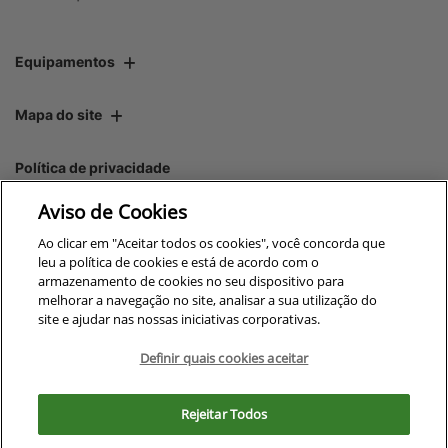
Equipamentos
Mapa do site
Política de privacidade
Aviso de Cookies
CNPJ: 00.970.771/0007-05
Ao clicar em "Aceitar todos os cookies", você concorda que
leu a política de cookies e está de acordo com o
armazenamento de cookies no seu dispositivo para
melhorar a navegação no site, analisar a sua utilização do
site e ajudar nas nossas iniciativas corporativas.
No trânsito, enxergar o outro
salva vidas.
Definir quais cookies aceitar
Para otimizar sua experiência durante a navegação, fazemos uso de nossa
política de cookies e para proteger seus dados pessoais respeitamos
Rejeitar Todos
nossa
política de privacidade
Desenvolvido pela DEALERSPACE ® Direitos Reservados.
. Ao seguir com a navegação e visita você
concorda com nossas políticas.