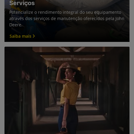
Li e aceito a
Política de Privacidade
e concordo em receber
comunicações da concessionária.
Entrar em contato
Selecionar uma loja
Paracatu - Minas Gerais
Marginal BR 040 KM 43,3, 1891 - Nossa Senhora de Fátima
Paracatu - Minas Gerais
Como chegar