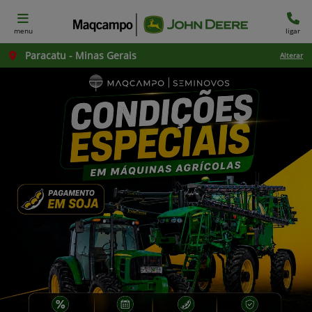
menu
ligar
Paracatu - Minas Gerais
Alterar
templates.template-01.components.carousel.texts.con
temp