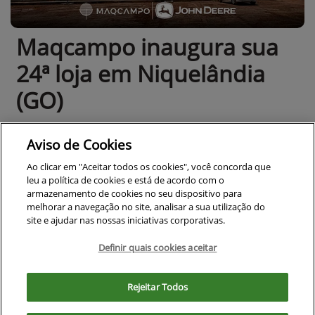
Maqcampo inaugura sua
24ª loja em Niquelândia
(GO)
Maqcampo inaugura loja em Niquelândia (GO)
Aviso de Cookies
Ao clicar em "Aceitar todos os cookies", você concorda que
leu a política de cookies e está de acordo com o
armazenamento de cookies no seu dispositivo para
melhorar a navegação no site, analisar a sua utilização do
site e ajudar nas nossas iniciativas corporativas.
Definir quais cookies aceitar
Para otimizar sua experiência durante a navegação, fazemos uso de nossa
política de cookies e para proteger seus dados pessoais respeitamos
Rejeitar Todos
nossa
política de privacidade
. Ao seguir com a navegação e visita você
concorda com nossas políticas.