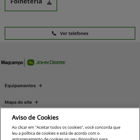
Folheteria
Ver telefones
Equipamentos
Mapa do site
Aviso de Cookies
Política de privacidade
Ao clicar em "Aceitar todos os cookies", você concorda que
leu a política de cookies e está de acordo com o
armazenamento de cookies no seu dispositivo para