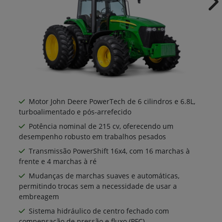
Ne
Motor John Deere PowerTech de 6 cilindros e 6.8L,
turboalimentado e pós-arrefecido
Potência nominal de 215 cv, oferecendo um
desempenho robusto em trabalhos pesados
Transmissão PowerShift 16x4, com 16 marchas à
frente e 4 marchas à ré
Mudanças de marchas suaves e automáticas,
permitindo trocas sem a necessidade de usar a
embreagem
Sistema hidráulico de centro fechado com
compensação de pressão e fluxo (PFC)