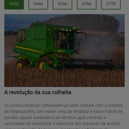
S430
S440
S550
S760
S770
A revolução da sua colheita
As revolucionárias colheitadeiras S430 contam com o sistema
de limpeza DF4, com maior área de limpeza e baixo índice de
perdas; ajuste automático ao terreno, que controla a
velocidade do ventilador e abertura das peneiras de acordo