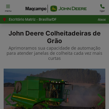
menu
ligar
Escritório Matriz - Brasília/DF
Alterar
John Deere
Colheitadeiras de
Grão
Aprimoramos sua capacidade de automação
para atender janelas de colheita cada vez mais
curtas
Anterior
Próx