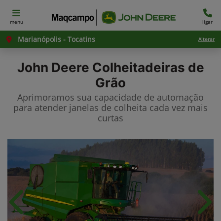
menu
ligar
Marianópolis - Tocatins
Alterar
John Deere
Colheitadeiras de
Grão
Aprimoramos sua capacidade de automação
para atender janelas de colheita cada vez mais
curtas
Anterior
Próx