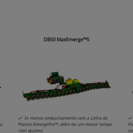
DB50 MaxEmerge™5
3× menos embuchamento com a Linha de
po
Plantio EmergePro™, além de um menor tempo
Pl
com ajustes;
co