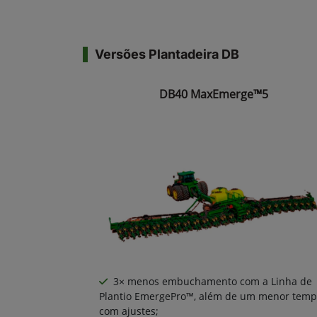
Versões Plantadeira DB
DB40 MaxEmerge™5
3× menos embuchamento com a Linha de
Plantio EmergePro™, além de um menor tem
com ajustes;