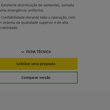
Excelente 
Excelente distribuição de sementes, somada
à uma emergê
uma emergência uniforme;
Confiabili
Confiabilidade durante toda a operação, com
um sistema de
 sistema de qualidade superior e de alta
durabilidade.
rabilidade.
FICHA TÉCNICA
S
Solicitar uma proposta
Comparar versão