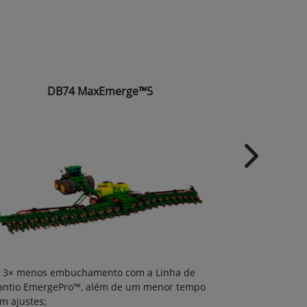
DB74 MaxEmerge™5
Next
3× menos 
3× menos embuchamento com a Linha de
Plantio Emer
antio EmergePro™, além de um menor tempo
com ajustes;
m ajustes;