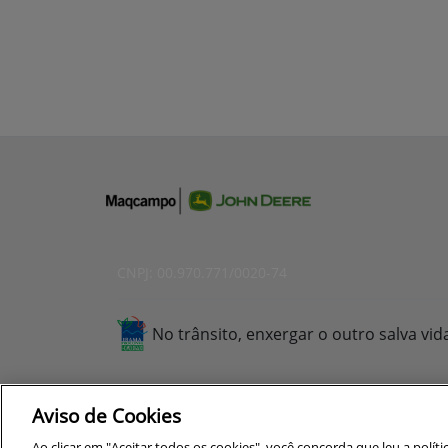
CNPJ: 00.970.771/0020-74
No trânsito, enxergar o outro salva vid
Aviso de Cookies
Para otimizar sua experiência durante a n
Ao clicar em "Aceitar todos os cookies", você concorda que leu a polít