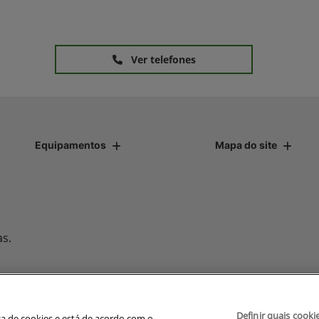
Ver telefones
Equipamentos
Mapa do site
as.
Desenvolvido pela DEALERSPACE ® Direitos Reservados.
Definir quais cooki
avegação, fazemos uso de nossa política de cookies e para proteger
ica de cookies e está de acordo com o