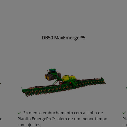
DB50 MaxEmerge™5
3× menos embuchamento com a Linha de
po
Plantio EmergePro™, além de um menor tempo
Pl
com ajustes;
co