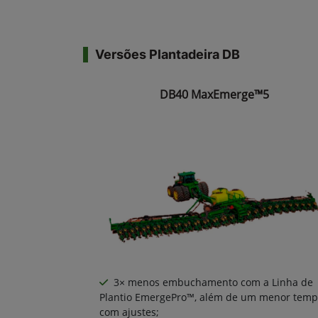
Versões Plantadeira DB
DB40 MaxEmerge™5
3× menos embuchamento com a Linha de
Plantio EmergePro™, além de um menor tem
com ajustes;