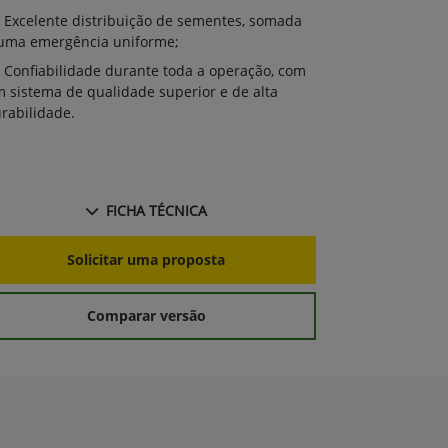
Excelente 
Excelente distribuição de sementes, somada
à uma emergê
uma emergência uniforme;
Confiabili
Confiabilidade durante toda a operação, com
um sistema de
 sistema de qualidade superior e de alta
durabilidade.
rabilidade.
FICHA TÉCNICA
S
Solicitar uma proposta
Comparar versão