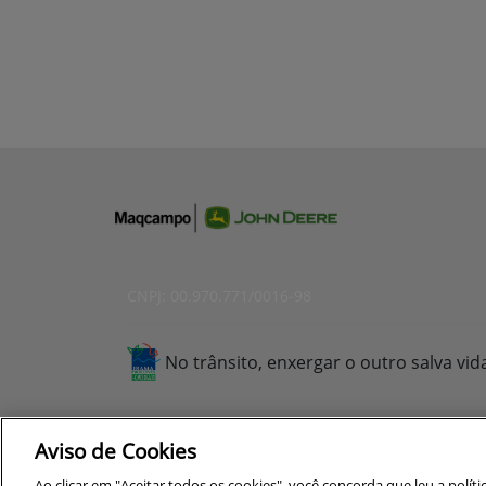
CNPJ: 00.970.771/0016-98
No trânsito, enxergar o outro salva vid
Aviso de Cookies
Para otimizar sua experiência durante a n
Ao clicar em "Aceitar todos os cookies", você concorda que leu a polít