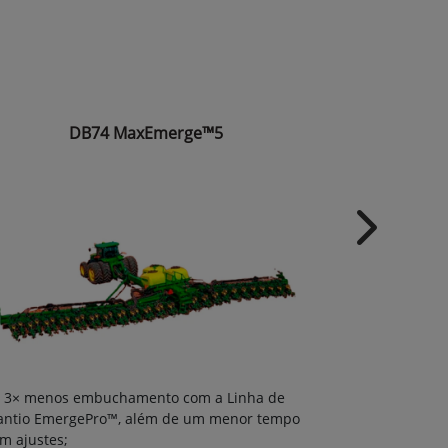
DB74 MaxEmerge™5
Next
3× menos 
3× menos embuchamento com a Linha de
Plantio Emer
antio EmergePro™, além de um menor tempo
com ajustes;
m ajustes;