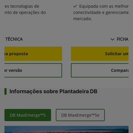
ores tecnologias de
Equipada com as melhores
amento de operações do
conectividade e gerenciamen
mercado.
HA TÉCNICA
FICHA T
r uma proposta
Solicitar uma
rar versão
Comparar 
Informações sobre Plantadeira DB
DB MaxEmerge™5
DB MaxEmerge™5e