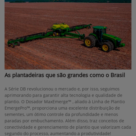
As plantadeiras que são grandes como o Brasil
A Série DB revolucionou o mercado e, por isso, seguimos
aprimorando para garantir alta tecnologia e qualidade de
plantio. O Dosador MaxEmerge™ , aliado à Linha de Plantio
EmergePro™, proporciona uma excelente distribuição de
sementes, um ótimo controle da profundidade e menos
paradas por embuchamento. Além disso, traz conceitos de
conectividade e gerenciamento de plantio que valorizam cada
segundo do processo, aumentando a produtividade!