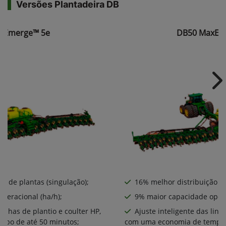
Versões Plantadeira DB
xEmerge™ 5e
DB50 MaxEm
Ne
o de plantas (singulação);
16% melhor distribuição de
peracional (ha/h);
9% maior capacidade opera
linhas de plantio e coulter HP,
Ajuste inteligente das linh
mpo de até 50 minutos;
com uma economia de tempo 