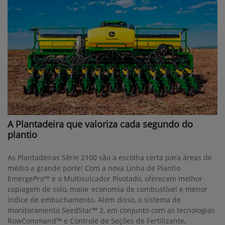
A Plantadeira que valoriza cada segundo do
plantio
As Plantadeiras Série 2100 são a escolha certa para áreas de
médio a grande porte! Com a nova Linha de Plantio
EmergePro™ e o Multisulcador Pivotado, oferecem melhor
copiagem de solo, maior economia de combustível e menor
índice de embuchamento. Além disso, o sistema de
monitoramento SeedStar™ 2, em conjunto com as tecnologias
RowCommand™ e Controle de Seções de Fertilizante,