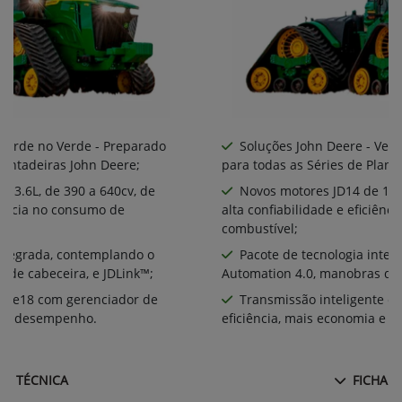
 Verde no Verde - Preparado
Soluções John Deere - Ver
lantadeiras John Deere;
para todas as Séries de Plant
 13.6L, de 390 a 640cv, de
Novos motores JD14 de 13.6
ciência no consumo de
alta confiabilidade e eficiên
combustível;
integrada, contemplando o
Pacote de tecnologia inte
 de cabeceira, e JDLink™;
Automation 4.0, manobras de 
te e18 com gerenciador de
Transmissão inteligente e
ia e desempenho.
eficiência, mais economia e 
HA TÉCNICA
FICHA T