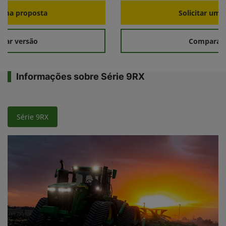
r uma proposta
Solicitar uma
rar versão
Comparar 
Informações sobre Série 9RX
Série 9RX