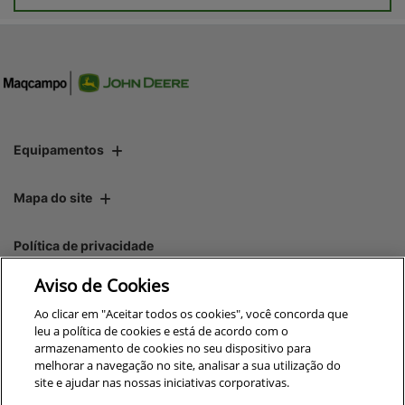
Equipamentos
Mapa do site
Política de privacidade
Aviso de Cookies
CNPJ: 00.970.771/0014-26
Ao clicar em "Aceitar todos os cookies", você concorda que
leu a política de cookies e está de acordo com o
armazenamento de cookies no seu dispositivo para
melhorar a navegação no site, analisar a sua utilização do
site e ajudar nas nossas iniciativas corporativas.
No trânsito, enxergar o outro