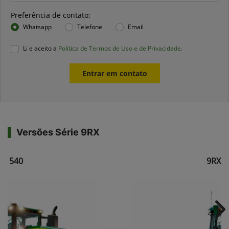
Preferência de contato:
Whatsapp
Telefone
Email
Li e aceito a
Política de Termos de Uso e de Privacidade.
Entrar em contato
Versões Série 9RX
RX 540
9RX 5
Ne