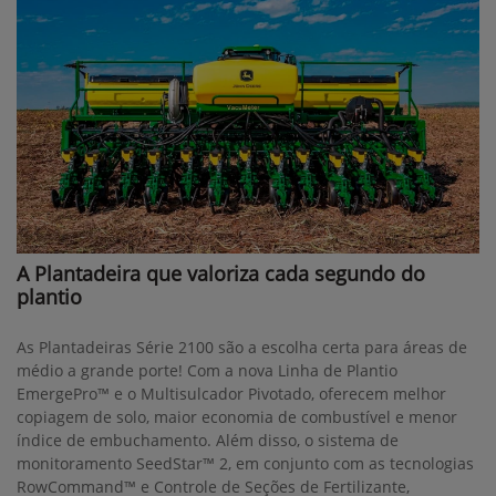
A Plantadeira que valoriza cada segundo do
plantio
As Plantadeiras Série 2100 são a escolha certa para áreas de
médio a grande porte! Com a nova Linha de Plantio
EmergePro™ e o Multisulcador Pivotado, oferecem melhor
copiagem de solo, maior economia de combustível e menor
índice de embuchamento. Além disso, o sistema de
monitoramento SeedStar™ 2, em conjunto com as tecnologias
RowCommand™ e Controle de Seções de Fertilizante,