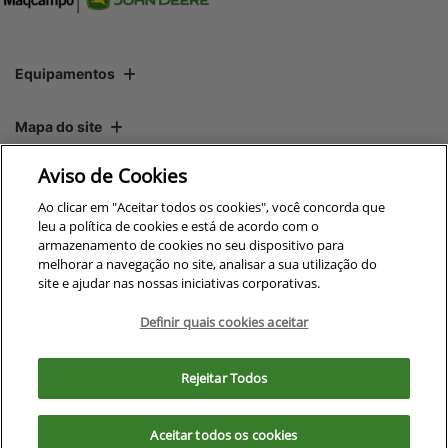
Equipamentos
Mapa do site
Aviso de Cookies
Política de privacidade
Ao clicar em "Aceitar todos os cookies", você concorda que
leu a política de cookies e está de acordo com o
armazenamento de cookies no seu dispositivo para
CNPJ: 00.970.771/0010-00
melhorar a navegação no site, analisar a sua utilização do
site e ajudar nas nossas iniciativas corporativas.
Definir quais cookies aceitar
No trânsito, enxergar o outro
Para otimizar sua experiência durante a navegação, fazemos uso de nossa
salva vidas.
política de cookies e para proteger seus dados pessoais respeitamos
Rejeitar Todos
nossa
política de privacidade
. Ao seguir com a navegação e visita você
concorda com nossas políticas.
Desenvolvido pela DEALERSPACE ® Direitos Reservados.
Aceitar todos os cookies
Aceitar
Recusar