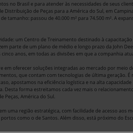
os no Brasil e para atender às necessidades de seus client
e Distribuição de Peças para a América do Sul, em Campina
 de tamanho: passou de 40.000 m² para 74.500 m². A expan
ade: um Centro de Treinamento destinado à capacitação d
fazem parte de um plano de médio e longo prazo da John Dee
 cinco anos, em todas as divisões em que a companhia atu
ere em oferecer soluções integradas ao mercado por meio
pamentos, que contam com tecnologias de última geração. 
caso, apostamos na eficiência logística e na alta capacidad
Desta forma estreitamos cada vez mais o relacionamento 
de Peças, América do Sul.
em uma região estratégica, com facilidade de acesso aos mod
portos como o de Santos. Além disso, está próximo do Escr