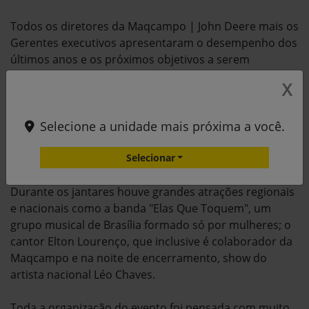
Todos os diretores da Maqcampo | John Deere mais os
Gerentes executivos apresentaram o desempenho dos
últimos anos e os próximos objetivos a serem
alcançados. Os 3 conselheiros externos da Maqcampo
X
participaram e falaram sobre temas muito relevantes
para o negócio: Francisco Trivellato falou sobre o
futuro do mercado de máquinas agrícolas; Mateus
Selecione a unidade mais próxima a você.
Simões sobre Governança e Fabian Salun sobre
Inovação nas organizações.
Selecionar
Durante os jantares houve grandes atrações regionais
e nacionais como a banda "Elas Que Toquem", um
grupo musical de Brasília formado só por mulheres; o
cantor Elton Lourenço, que inclusive é colaborador da
Maqcampo e na noite de encerramento, show do
artista nacional Léo Chaves.
Toda a organização do evento foi pensada com muito