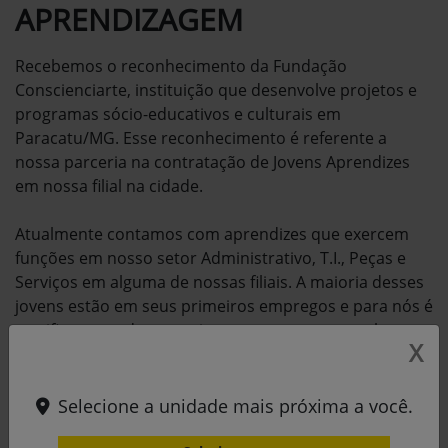
APRENDIZAGEM
Recebemos o reconhecimento da Fundação
Conscienciarte, instituição que desenvolve projetos e
programas sócio-educativos e culturais em
Paracatu/MG. Esse reconhecimento é referente a
nossa parceria na contratação de Jovens Aprendizes
em nossa filial na cidade.
Atualmente contamos com aprendizes que exercem
funções em nosso setor Administrativo, T.I., Peças e
Serviços em alguma de nossas filiais. A maioria desses
jovens estão em seus primeiros empregos e para nós é
gratificante poder capacitar, mostrar nossos valores e
X
cultura para eles.
Agradecemos a Conscienciarte por nos prestigiar com
Selecione a unidade mais próxima a você.
esse momento e contem conosco sempre.