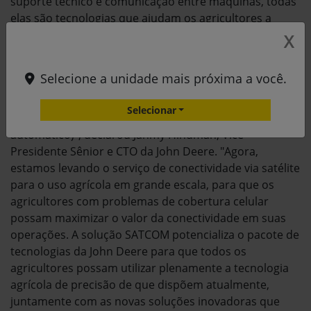
suporte técnico e comunicação entre máquinas, todas
elas são tecnologias que ajudam os agricultores a
trabalhar com mais eficiência e maximizar o tempo
X
produtivo.
Selecione a unidade mais próxima a você.
"A John Deere lidera o setor de equipamentos agrícolas
há mais de duas décadas com tecnologia de
Selecionar
orientação de precisão baseada em satélite (piloto
automático)", declarou Jahmy Hindman, Vice-
Presidente Sênior e CTO da John Deere. "Agora,
estamos levando o serviço de conectividade via satélite
para o uso agrícola em grande escala, para que os
agricultores com problemas de cobertura celular
possam maximizar o valor da conectividade em suas
operações. A solução SATCOM potencializa o pacote de
tecnologias da John Deere para que todos os
agricultores possam utilizar plenamente a tecnologia
agrícola de precisão de que dispõem atualmente,
juntamente com as novas soluções inovadoras que