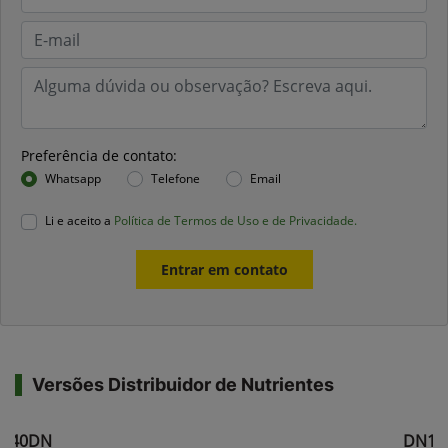
Preferência de contato:
Whatsapp
Telefone
Email
Li e aceito a
Política de Termos de Uso e de Privacidade.
Entrar em contato
Versões Distribuidor de Nutrientes
040DN
DN10