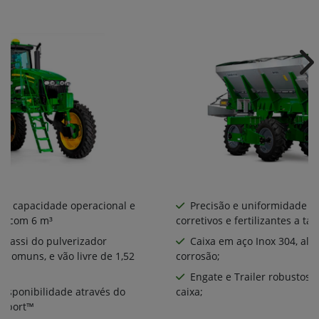
Ne
or capacidade operacional e
Precisão e uniformidade na
0 com 6 m³
corretivos e fertilizantes a tax
chassi do pulverizador
Caixa em aço Inox 304, alt
comuns, e vão livre de 1,52
corrosão;
Engate e Trailer robustos 
disponibilidade através do
caixa;
upport™