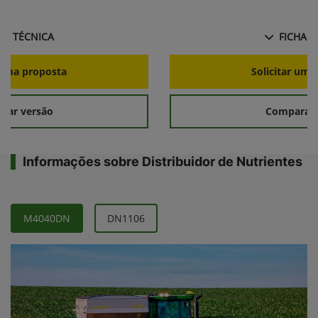
HA TÉCNICA
FICHA T
r uma proposta
Solicitar uma
rar versão
Comparar 
Informações sobre Distribuidor de Nutrientes
M4040DN
DN1106