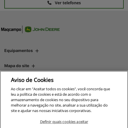
Ver telefones
Equipamentos
Mapa do site
Aviso de Cookies
Política de privacidade
Ao clicar em "Aceitar todos os cookies", você concorda que
leu a política de cookies e está de acordo com o
armazenamento de cookies no seu dispositivo para
CNPJ: 00.970.771/0012-64
melhorar a navegação no site, analisar a sua utilização do
site e ajudar nas nossas iniciativas corporativas.
Definir quais cookies aceitar
No trânsito, enxergar o outro