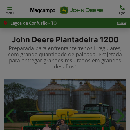
menu
ligar
Lagoa da Confusão - TO
Alterar
John Deere
Plantadeira 1200
Preparada para enfrentar terrenos irregulares,
com grande quantidade de palhada. Projetada
para entregar grandes resultados em grandes
desafios!​
Anterior
Próx