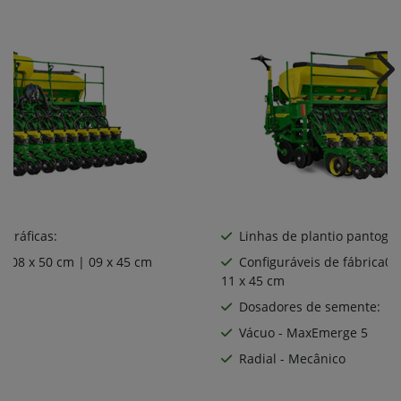
Ne
ográficas:
Linhas de plantio pantográ
ca08 x 50 cm | 09 x 45 cm
Configuráveis de fábrica06
11 x 45 cm
:
Dosadores de semente:
Vácuo - MaxEmerge 5
Radial - Mecânico
ie