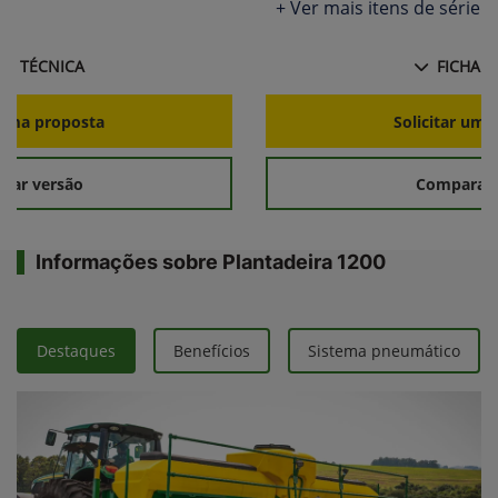
+ Ver mais itens de série
HA TÉCNICA
FICHA T
r uma proposta
Solicitar uma
rar versão
Comparar 
Informações sobre Plantadeira 1200
Destaques
Benefícios
Sistema pneumático