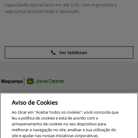
capacidade operacional em até 22%, com ergonomia e
segurança durante toda a operação.
Ver telefones
Aviso de Cookies
Equipamentos
Ao clicar em "Aceitar todos os cookies", você concorda que
leu a política de cookies e está de acordo com o
Mapa do site
armazenamento de cookies no seu dispositivo para
melhorar a navegação no site, analisar a sua utilização do
site e ajudar nas nossas iniciativas corporativas.
Política de privacidade