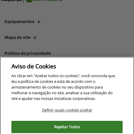
Equipamentos
Mapa do site
Política de privacidade
Aviso de Cookies
CNPJ: 00.970.771/0003-73
Ao clicar em "Aceitar todos os cookies", você concorda que
leu a política de cookies e está de acordo com o
armazenamento de cookies no seu dispositivo para
melhorar a navegação no site, analisar a sua utilização do
site e ajudar nas nossas iniciativas corporativas.
No trânsito, enxergar o outro
salva vidas.
Definir quais cookies aceitar
Para otimizar sua experiência durante a navegação, fazemos uso de nossa
política de cookies e para proteger seus dados pessoais respeitamos
Rejeitar Todos
nossa
política de privacidade
Desenvolvido pela DEALERSPACE ® Direitos Reservados.
. Ao seguir com a navegação e visita você