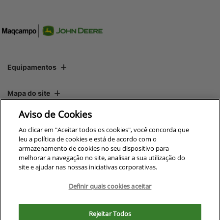
Equipamentos
Mapa do site
Aviso de Cookies
Política de privacidade
Ao clicar em "Aceitar todos os cookies", você concorda que
leu a política de cookies e está de acordo com o
armazenamento de cookies no seu dispositivo para
CNPJ: 00.970.771/0019-30
melhorar a navegação no site, analisar a sua utilização do
site e ajudar nas nossas iniciativas corporativas.
Definir quais cookies aceitar
No trânsito, enxergar o outro salva
Para otimizar sua experiência durante a navegação, fazemos uso de nossa
vidas.
política de cookies e para proteger seus dados pessoais respeitamos
Rejeitar Todos
nossa
política de privacidade
. Ao seguir com a navegação e visita você