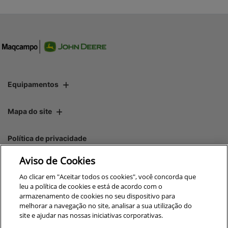
Equipamentos
Mapa do site
Política de privacidade
Aviso de Cookies
CNPJ: 00.970.771/0011-83
Ao clicar em "Aceitar todos os cookies", você concorda que
leu a política de cookies e está de acordo com o
armazenamento de cookies no seu dispositivo para
melhorar a navegação no site, analisar a sua utilização do
site e ajudar nas nossas iniciativas corporativas.
No trânsito, enxergar o outro