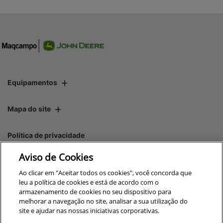
Equipamentos
Mapa do site
Política de privacidade
Aviso de Cookies
CNPJ: 00.970.771/0007-05
Ao clicar em "Aceitar todos os cookies", você concorda que
leu a política de cookies e está de acordo com o
armazenamento de cookies no seu dispositivo para
melhorar a navegação no site, analisar a sua utilização do
site e ajudar nas nossas iniciativas corporativas.
No trânsito, enxergar o outro