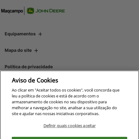
Equipamentos
Mapa do site
Política de privacidade
Aviso de Cookies
CNPJ: 00.970.771/0011-83
Ao clicar em "Aceitar todos os cookies", você concorda que
leu a política de cookies e está de acordo com o
armazenamento de cookies no seu dispositivo para
melhorar a navegação no site, analisar a sua utilização do
site e ajudar nas nossas iniciativas corporativas.
No trânsito, enxergar o outro
salva vidas.
Definir quais cookies aceitar
Para otimizar sua experiência durante a navegação, fazemos uso de nossa