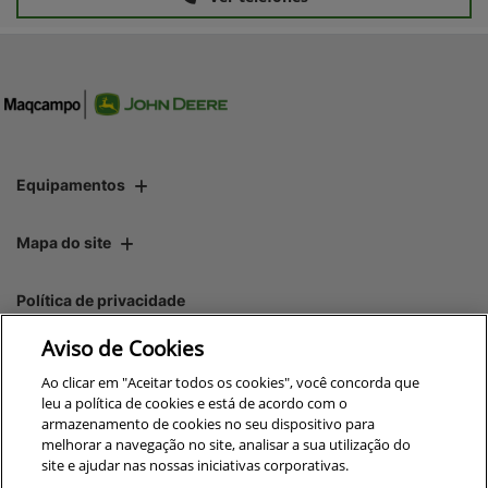
Equipamentos
Mapa do site
Política de privacidade
Aviso de Cookies
CNPJ: 00.970.771/0003-73
Ao clicar em "Aceitar todos os cookies", você concorda que
leu a política de cookies e está de acordo com o
armazenamento de cookies no seu dispositivo para
melhorar a navegação no site, analisar a sua utilização do
site e ajudar nas nossas iniciativas corporativas.
No trânsito, enxergar o outro