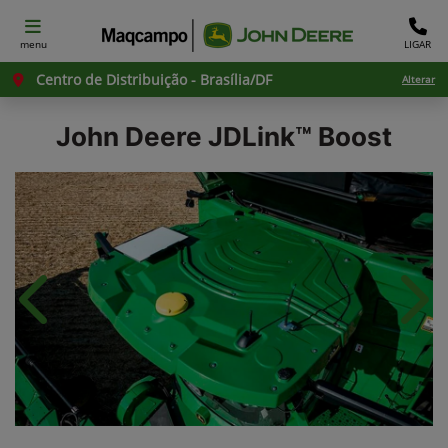
menu
LIGAR
Centro de Distribuição - Brasília/DF
Alterar
John Deere
JDLink™ Boost
Anterior
Próx