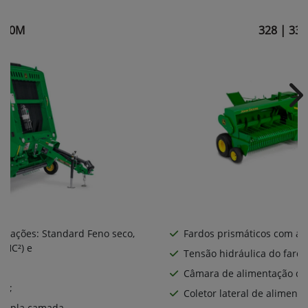
560M
328 | 338
Ne
gurações: Standard Feno seco,
Fardos prismáticos com al
 HC²) e
Tensão hidráulica do fardo
Câmara de alimentação de
RO;
Coletor lateral de alimenta
 tripla camada