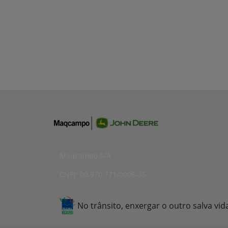
Maqcampo S/A
CNPJ: 00.970.771/0005-35
No trânsito, enxergar o outro salva vid