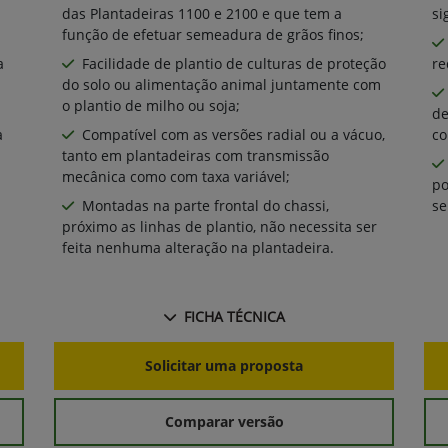
das Plantadeiras 1100 e 2100 e que tem a
si
função de efetuar semeadura de grãos finos;
a
Facilidade de plantio de culturas de proteção
re
do solo ou alimentação animal juntamente com
o plantio de milho ou soja;
de
a
Compatível com as versões radial ou a vácuo,
co
tanto em plantadeiras com transmissão
mecânica como com taxa variável;
po
Montadas na parte frontal do chassi,
se
próximo as linhas de plantio, não necessita ser
feita nenhuma alteração na plantadeira.
FICHA TÉCNICA
Solicitar uma proposta
Comparar versão